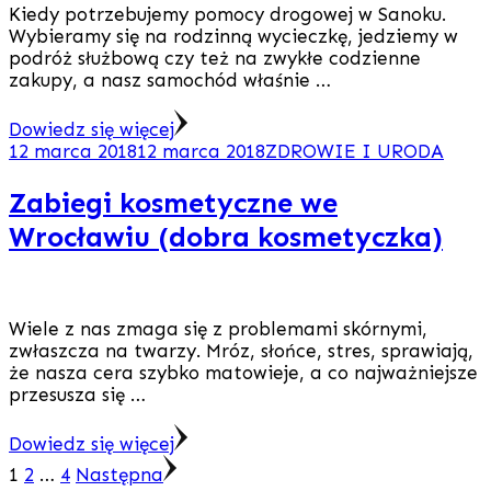
Kiedy potrzebujemy pomocy drogowej w Sanoku.
Wybieramy się na rodzinną wycieczkę, jedziemy w
podróż służbową czy też na zwykłe codzienne
zakupy, a nasz samochód właśnie …
Dowiedz się więcej
12 marca 2018
12 marca 2018
ZDROWIE I URODA
Zabiegi kosmetyczne we
Wrocławiu (dobra kosmetyczka)
Wiele z nas zmaga się z problemami skórnymi,
zwłaszcza na twarzy. Mróz, słońce, stres, sprawiają,
że nasza cera szybko matowieje, a co najważniejsze
przesusza się …
Dowiedz się więcej
Stronicowanie
Strona
Strona
Strona
1
2
…
4
Następna