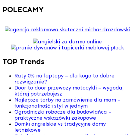
POLECAMY
TOP Trends
Raty 0% na laptopy – dla kogo to dobre
rozwiązanie?
Door to door przewozy motocykli – wygoda,
której potrzebujesz
Najlepsze torby na zamówienie dla mam –
funkcjonalność i styl w jednym
Ogrodniczki robocze dla budowlańca –
praktyczne wskazówki zakupowe
Domki angielskie vs tradycyjne domy
letniskowe