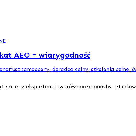
NNE
ikat AEO = wiarygodność
ortem oraz eksportem towarów spoza państw członkowsk