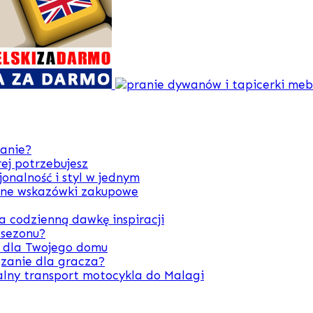
zanie?
ej potrzebujesz
onalność i styl w jednym
zne wskazówki zakupowe
 codzienną dawkę inspiracji
 sezonu?
y dla Twojego domu
zanie dla gracza?
alny transport motocykla do Malagi