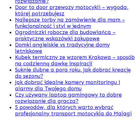
rozwiązanie?
Door to door przewozy motocykli – wygoda,
której potrzebujesz
Najlepsze torby na zamówienie dla mam –
funkcjonalność i styl w jednym
Ogrodniczki robocze dla budowlańca –
praktyczne wskazówki zakupowe
Domki angielskie vs tradycyjne domy
letniskowe
Kubek termiczny ze wzorem Krakowa – sposób
na codzienną dawkę inspiracji
Suknie ślubne a pora roku. Jak dobrać kreację
do sezonu?
Jak dobrać idealne kamery monitoringu i
alarmy dla Twojego domu
Czy używany laptop gamingowy to dobre
rozwiązanie dla gracza?
5 powodów, dla których warto wybrać
profesjonalny transport motocykla do Malagi