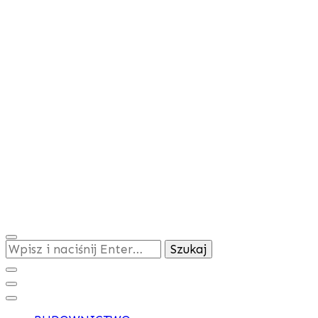
Szukasz
czegoś?