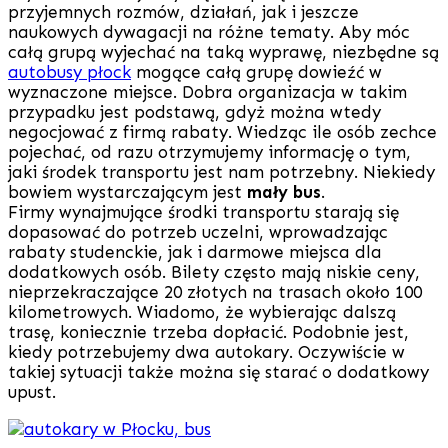
przyjemnych rozmów, działań, jak i jeszcze
naukowych dywagacji na różne tematy. Aby móc
całą grupą wyjechać na taką wyprawę, niezbędne są
autobusy płock
mogące całą grupę dowieźć w
wyznaczone miejsce. Dobra organizacja w takim
przypadku jest podstawą, gdyż można wtedy
negocjować z firmą rabaty. Wiedząc ile osób zechce
pojechać, od razu otrzymujemy informację o tym,
jaki środek transportu jest nam potrzebny. Niekiedy
bowiem wystarczającym jest
mały bus
.
Firmy wynajmujące środki transportu starają się
dopasować do potrzeb uczelni, wprowadzając
rabaty studenckie, jak i darmowe miejsca dla
dodatkowych osób. Bilety często mają niskie ceny,
nieprzekraczające 20 złotych na trasach około 100
kilometrowych. Wiadomo, że wybierając dalszą
trasę, koniecznie trzeba dopłacić. Podobnie jest,
kiedy potrzebujemy dwa autokary. Oczywiście w
takiej sytuacji także można się starać o dodatkowy
upust.