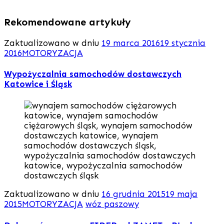
Rekomendowane artykuły
Zaktualizowano w dniu
19 marca 2016
19 stycznia
2016
MOTORYZACJA
Wypożyczalnia samochodów dostawczych
Katowice i Śląsk
Zaktualizowano w dniu
16 grudnia 2015
19 maja
2015
MOTORYZACJA
wóz paszowy