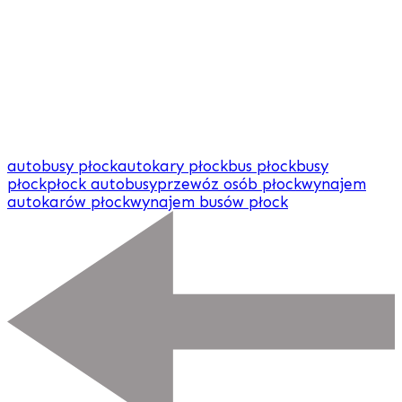
autobusy płock
autokary płock
bus płock
busy
płock
płock autobusy
przewóz osób płock
wynajem
autokarów płock
wynajem busów płock