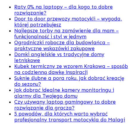
Raty 0% na laptopy – dla kogo to dobre
rozwiązanie?
Door to door przewozy motocykli – wygoda,
której potrzebujesz
Najlepsze torby na zamówienie dla mam –
funkcjonalność i styl w jednym
Ogrodniczki robocze dla budowlańca –
praktyczne wskazówki zakupowe
Domki angielskie vs tradycyjne domy
letniskowe
Kubek termiczny ze wzorem Krakowa – sposób
na codzienną dawkę inspiracji
Suknie ślubne a pora roku. Jak dobrać kreację
do sezonu?
Jak dobrać idealne kamery monitoringu i
alarmy dla Twojego domu
Czy używany laptop gamingowy to dobre
rozwiązanie dla gracza?
5 powodów, dla których warto wybrać
profesjonalny transport motocykla do Malagi