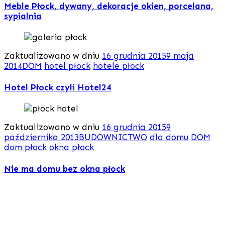
Meble Płock, dywany, dekoracje okien, porcelana,
sypialnia
Zaktualizowano w dniu
16 grudnia 2015
9 maja
2014
DOM
hotel płock
hotele płock
Hotel Płock czyli Hotel24
Zaktualizowano w dniu
16 grudnia 2015
9
października 2013
BUDOWNICTWO
dla domu
DOM
dom płock
okna płock
Nie ma domu bez okna płock