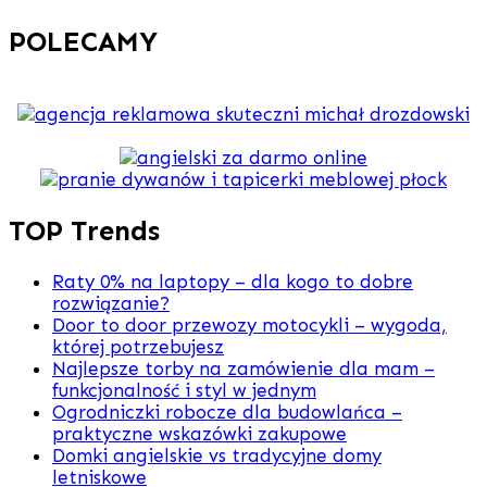
POLECAMY
TOP Trends
Raty 0% na laptopy – dla kogo to dobre
rozwiązanie?
Door to door przewozy motocykli – wygoda,
której potrzebujesz
Najlepsze torby na zamówienie dla mam –
funkcjonalność i styl w jednym
Ogrodniczki robocze dla budowlańca –
praktyczne wskazówki zakupowe
Domki angielskie vs tradycyjne domy
letniskowe