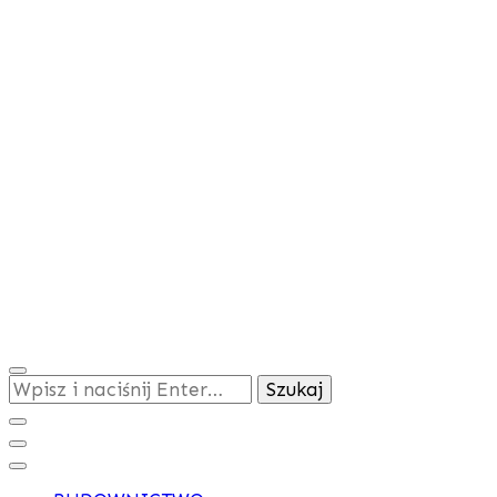
Szukasz
czegoś?