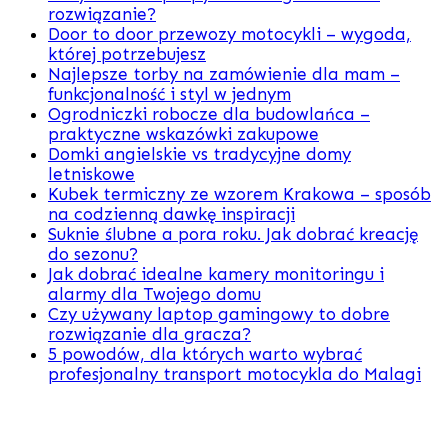
rozwiązanie?
Door to door przewozy motocykli – wygoda,
której potrzebujesz
Najlepsze torby na zamówienie dla mam –
funkcjonalność i styl w jednym
Ogrodniczki robocze dla budowlańca –
praktyczne wskazówki zakupowe
Domki angielskie vs tradycyjne domy
letniskowe
Kubek termiczny ze wzorem Krakowa – sposób
na codzienną dawkę inspiracji
Suknie ślubne a pora roku. Jak dobrać kreację
do sezonu?
Jak dobrać idealne kamery monitoringu i
alarmy dla Twojego domu
Czy używany laptop gamingowy to dobre
rozwiązanie dla gracza?
5 powodów, dla których warto wybrać
profesjonalny transport motocykla do Malagi