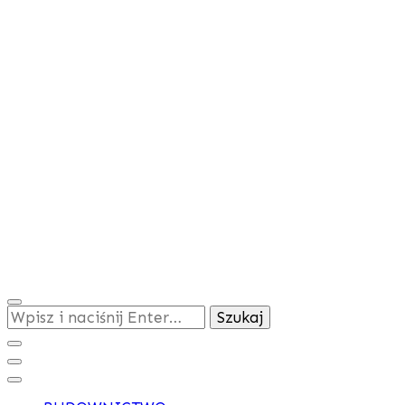
Szukasz
czegoś?