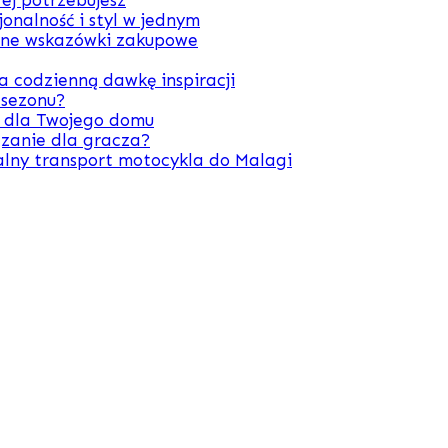
ej potrzebujesz
onalność i styl w jednym
zne wskazówki zakupowe
 codzienną dawkę inspiracji
 sezonu?
y dla Twojego domu
zanie dla gracza?
alny transport motocykla do Malagi