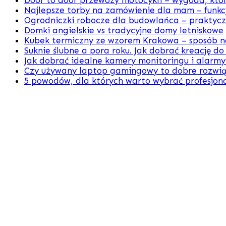
Door to door przewozy motocykli – wygoda, któr
Najlepsze torby na zamówienie dla mam – funkcj
Ogrodniczki robocze dla budowlańca – praktyc
Domki angielskie vs tradycyjne domy letniskowe
Kubek termiczny ze wzorem Krakowa – sposób na
Suknie ślubne a pora roku. Jak dobrać kreację do
Jak dobrać idealne kamery monitoringu i alarm
Czy używany laptop gamingowy to dobre rozwią
5 powodów, dla których warto wybrać profesjon